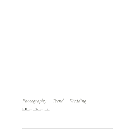
Photography
Trend
Wedding
FB
TW
IN