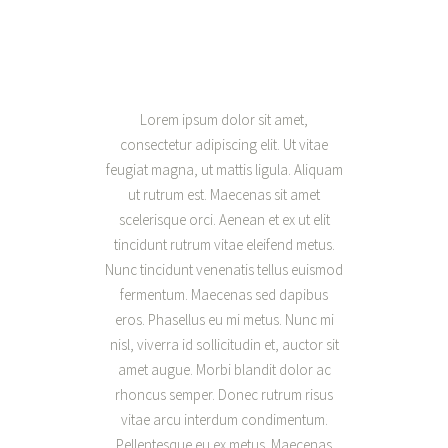
Lorem ipsum dolor sit amet,
consectetur adipiscing elit. Ut vitae
feugiat magna, ut mattis ligula. Aliquam
ut rutrum est. Maecenas sit amet
scelerisque orci. Aenean et ex ut elit
tincidunt rutrum vitae eleifend metus.
Nunc tincidunt venenatis tellus euismod
fermentum. Maecenas sed dapibus
eros. Phasellus eu mi metus. Nunc mi
nisl, viverra id sollicitudin et, auctor sit
amet augue. Morbi blandit dolor ac
rhoncus semper. Donec rutrum risus
vitae arcu interdum condimentum.
Pellentesque eu ex metus. Maecenas