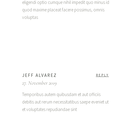
eligendi optio cumque nihil impedit quo minus id
quod maxime placeat facere possimus, omnis
voluptas
JEFF ALVAREZ
REPLY
27. November 2019
Temporibus autem quibusdam et aut officiis
debitis aut rerum necessitatibus saepe eveniet ut
et voluptates repudiandae sint