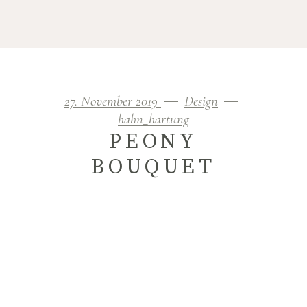
27. November 2019
Design
hahn_hartung
PEONY
BOUQUET