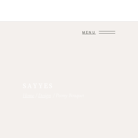
MENU
SAYYES
Home
/
Design
/
Peony Bouquet