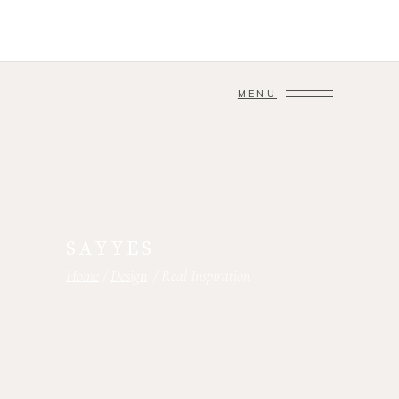
MENU
SAYYES
Home
/
Design
/
Real Inspiration