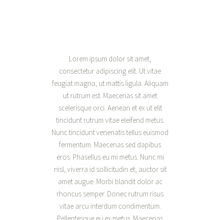
Lorem ipsum dolor sit amet,
consectetur adipiscing elit. Ut vitae
feugiat magna, ut mattis ligula. Aliquam
ut rutrum est. Maecenas sit amet
scelerisque orci. Aenean et ex ut elit
tincidunt rutrum vitae eleifend metus.
Nunc tincidunt venenatis tellus euismod
fermentum. Maecenas sed dapibus
eros. Phasellus eu mi metus. Nunc mi
nisl, viverra id sollicitudin et, auctor sit
amet augue. Morbi blandit dolor ac
rhoncus semper. Donec rutrum risus
vitae arcu interdum condimentum.
Pellentesque eu ex metus. Maecenas