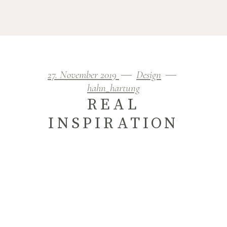
27. November 2019
Design
hahn_hartung
REAL
INSPIRATION