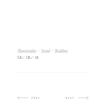
Photography
Trend
Wedding
FB
TW
IN
PREV
NEXT