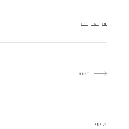
FB
TW
IN
NEXT
REPLY