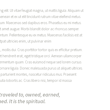
 elit. Ut vitae feugiat magna, ut mattis ligula. Aliquam ut
enean et ex ut elit tincidunt rutrum vitae eleifend metus.
tum. Maecenas sed dapibus eros. Phasellus eu mi metus.
r sit amet augue. Morbi blandit dolor ac rhoncus semper.
tum. Pellentesque eu ex metus. Maecenas facilisis est at
tpat ultricies enim, ut pulvinar enim
 mollis dui. Cras porttitor tortor quis ex efficitur pretium.
t hendrerit erat, eget tristique orci. Aenean ullamcorper
 fermentum quam. Cras euismod neque sed lorem cursus
, ornare ligula. Donec malesuada purus ut aliquet ultrices.
 parturient montes, nascetur ridiculus mus. Praesent
lla lobortis ac. Cras libero nisi, tempor id massa
raveled to, owned, earned,
. It is the spiritual.