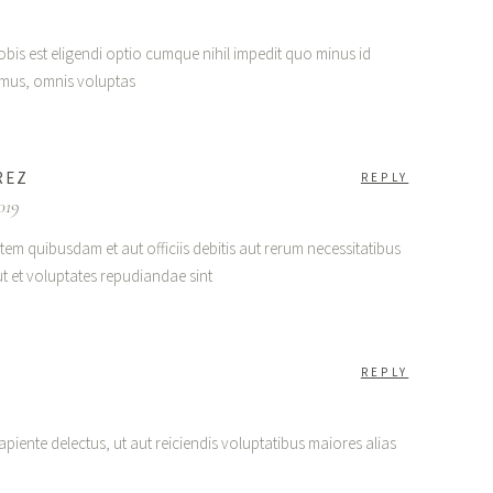
bis est eligendi optio cumque nihil impedit quo minus id
mus, omnis voluptas
REZ
REPLY
019
em quibusdam et aut officiis debitis aut rerum necessitatibus
ut et voluptates repudiandae sint
REPLY
piente delectus, ut aut reiciendis voluptatibus maiores alias