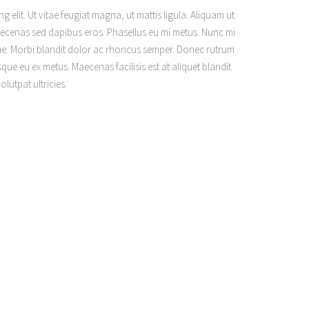
 elit. Ut vitae feugiat magna, ut mattis ligula. Aliquam ut
aecenas sed dapibus eros. Phasellus eu mi metus. Nunc mi
augue. Morbi blandit dolor ac rhoncus semper. Donec rutrum
ue eu ex metus. Maecenas facilisis est at aliquet blandit.
lutpat ultricies.