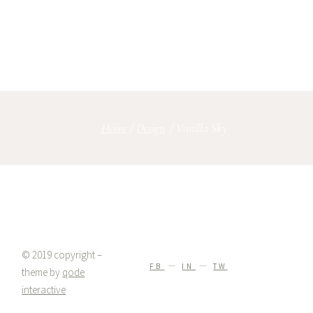
Home
/
Design
/
Vanilla Sky
© 2019 copyright –
FB
IN
TW
theme by
qode
interactive