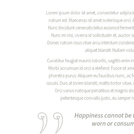
Lorem ipsum dolor sit amet, consectetur adipiscing
rutrum est. Maecenas sit amet scelerisque orci. A
Nunc tincidunt venenatis tellus euismod fermen
Nunc mi nisl, viverra id sollicitudin et, aucto
Donec rutrum risus vitae arcu interdum condimen
aliquet blandit. Nullam volu
Curabitur feugiat mauris lobortis, sagittis enim in,
Morbi accumsan id orci a eleifend. Fusce sit ame
pharetra purus. Aliquam eu faucibus nunc, ac
iaculis. Duis at lorem blandit, mattis tortor vitae
Orci varius natoque penatibus et magnis dis
pellentesque convallis justo, eu semper nu
Happiness cannot be t
worn or consumed