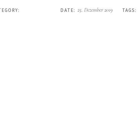
Announcement
25. Dezember 2019
TEGORY:
DATE:
TAGS: