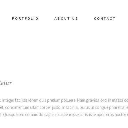
PORTFOLIO
ABOUT US
CONTACT
tetur
. Integer facilisis lorem quis pretium posuere. Nam gravida orci in massa co
amet, condimentum ullamcorper justo. In lacinia, purus ut congue pharetra, el
et. Quisque sed commodo sapien. Suspendisse at risus tempor eros auctor ull