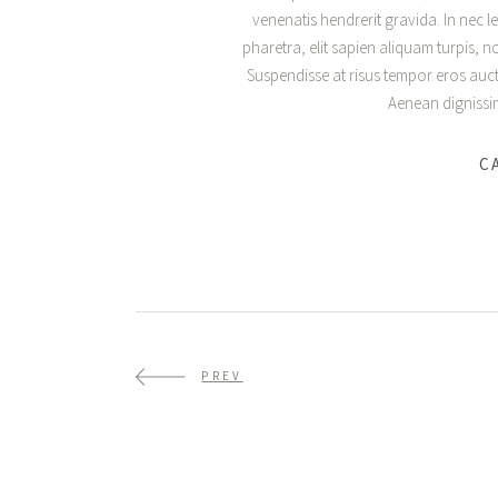
venenatis hendrerit gravida. In nec l
pharetra, elit sapien aliquam turpis, 
Suspendisse at risus tempor eros aucto
Aenean dignissim 
C
PREV