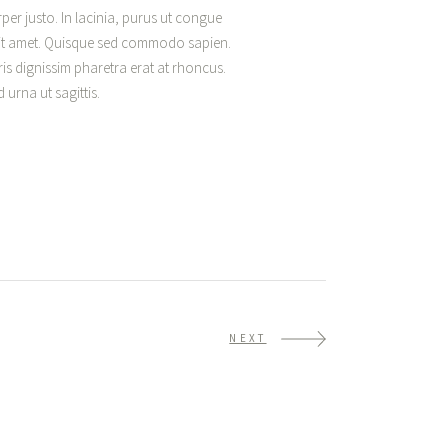
per justo. In lacinia, purus ut congue
s sit amet. Quisque sed commodo sapien.
ris dignissim pharetra erat at rhoncus.
 urna ut sagittis.
ide
NEXT