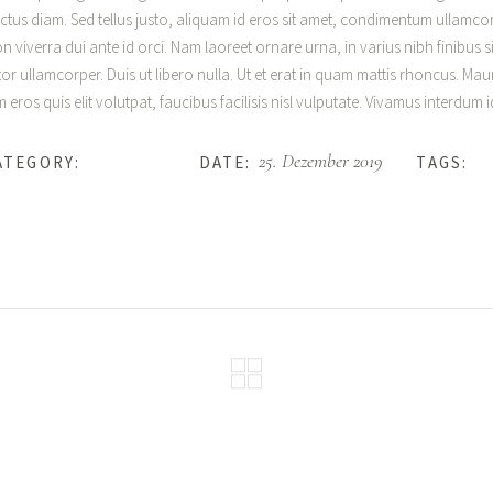
ectus diam. Sed tellus justo, aliquam id eros sit amet, condimentum ullamcor
non viverra dui ante id orci. Nam laoreet ornare urna, in varius nibh finibu
r ullamcorper. Duis ut libero nulla. Ut et erat in quam mattis rhoncus. Mau
eros quis elit volutpat, faucibus facilisis nisl vulputate. Vivamus interdum id
Our Stories
25. Dezember 2019
Br
ATEGORY:
DATE:
TAGS: