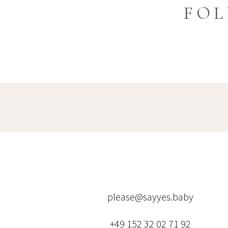
FOL
please@sayyes.baby
+49 152 32 02 71 92