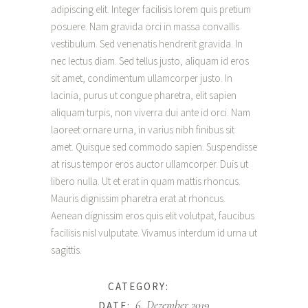
adipiscing elit. Integer facilisis lorem quis pretium
posuere. Nam gravida orci in massa convallis
vestibulum. Sed venenatis hendrerit gravida. In
nec lectus diam. Sed tellus justo, aliquam id eros
sit amet, condimentum ullamcorper justo. In
lacinia, purus ut congue pharetra, elit sapien
aliquam turpis, non viverra dui ante id orci. Nam
laoreet ornare urna, in varius nibh finibus sit
amet. Quisque sed commodo sapien. Suspendisse
at risus tempor eros auctor ullamcorper. Duis ut
libero nulla. Ut et erat in quam mattis rhoncus.
Mauris dignissim pharetra erat at rhoncus.
Aenean dignissim eros quis elit volutpat, faucibus
facilisis nisl vulputate. Vivamus interdum id urna ut
sagittis.
White
CATEGORY:
6. Dezember 2019
DATE: