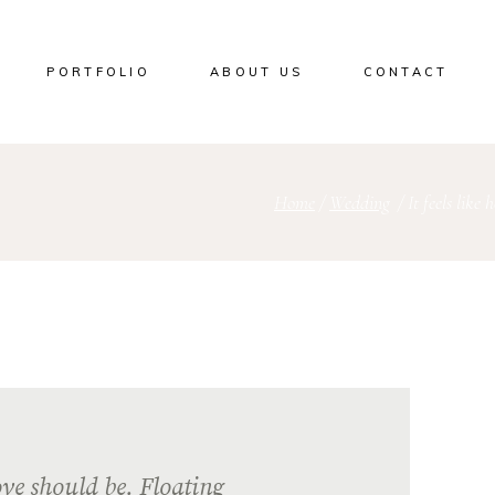
PORTFOLIO
ABOUT US
CONTACT
Home
/
Wedding
/
It feels like
love should be. Floating