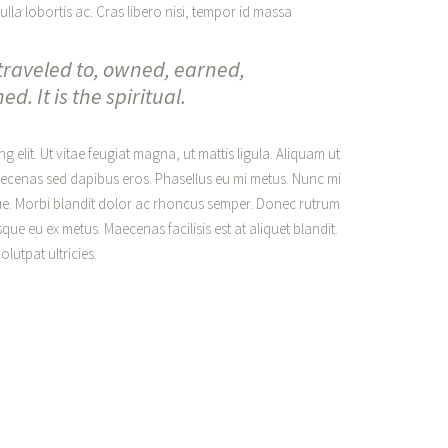
lla lobortis ac. Cras libero nisi, tempor id massa
raveled to, owned, earned,
. It is the spiritual.
 elit. Ut vitae feugiat magna, ut mattis ligula. Aliquam ut
aecenas sed dapibus eros. Phasellus eu mi metus. Nunc mi
augue. Morbi blandit dolor ac rhoncus semper. Donec rutrum
ue eu ex metus. Maecenas facilisis est at aliquet blandit.
lutpat ultricies.