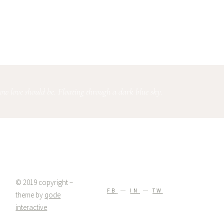
 how love should be. Floating through a dark blue sky.
© 2019 copyright –
FB
IN
TW
theme by
qode
interactive