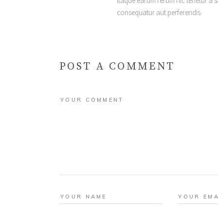
Itaque earum rerum hic tenetur a sa
consequatur aut perferendis
POST A COMMENT