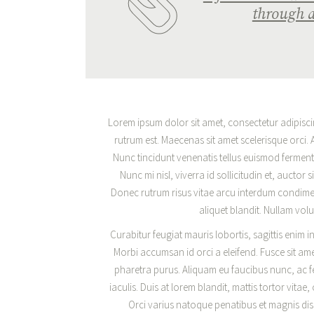
through a
Lorem ipsum dolor sit amet, consectetur adipiscing
rutrum est. Maecenas sit amet scelerisque orci. A
Nunc tincidunt venenatis tellus euismod fermen
Nunc mi nisl, viverra id sollicitudin et, aucto
Donec rutrum risus vitae arcu interdum condimen
aliquet blandit. Nullam volu
Curabitur feugiat mauris lobortis, sagittis enim in,
Morbi accumsan id orci a eleifend. Fusce sit ame
pharetra purus. Aliquam eu faucibus nunc, ac
iaculis. Duis at lorem blandit, mattis tortor vitae
Orci varius natoque penatibus et magnis dis