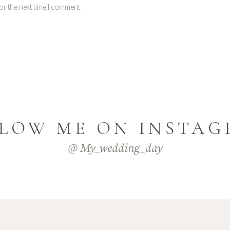
or the next time I comment.
LOW ME ON INSTA
@ My_wedding_day