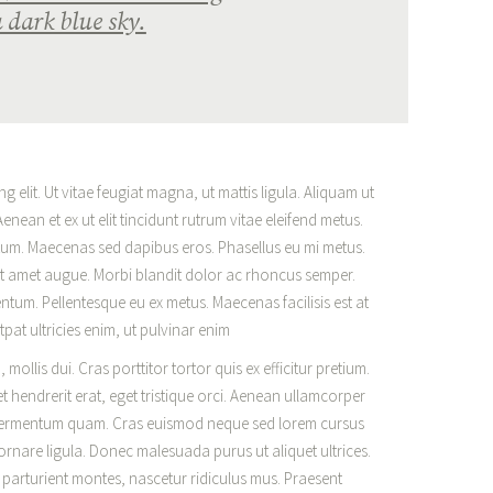
 dark blue sky.
 elit. Ut vitae feugiat magna, ut mattis ligula. Aliquam ut
enean et ex ut elit tincidunt rutrum vitae eleifend metus.
tum. Maecenas sed dapibus eros. Phasellus eu mi metus.
r sit amet augue. Morbi blandit dolor ac rhoncus semper.
tum. Pellentesque eu ex metus. Maecenas facilisis est at
tpat ultricies enim, ut pulvinar enim
 mollis dui. Cras porttitor tortor quis ex efficitur pretium.
t hendrerit erat, eget tristique orci. Aenean ullamcorper
 fermentum quam. Cras euismod neque sed lorem cursus
, ornare ligula. Donec malesuada purus ut aliquet ultrices.
 parturient montes, nascetur ridiculus mus. Praesent