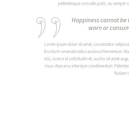
pellentesque convallis justo, eu semper nu
Happiness cannot be t
worn or consumed
Lorem ipsum dolor sit amet, consectetur adipiscing
tincidunt venenatis tellus euismod fermentum. M
nisl, viverra id sollicitudin et, auctor sit amet 
risus vitae arcu interdum condimentum. Pellentesq
Nullam vo