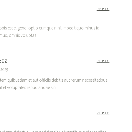
REPLY
bis est eligendi optio cumque nihil impedit quo minus id
mus, omnis voluptas
REZ
REPLY
 2019
em quibusdam et aut officiis debitis aut rerum necessitatibus
ut et voluptates repudiandae sint
REPLY