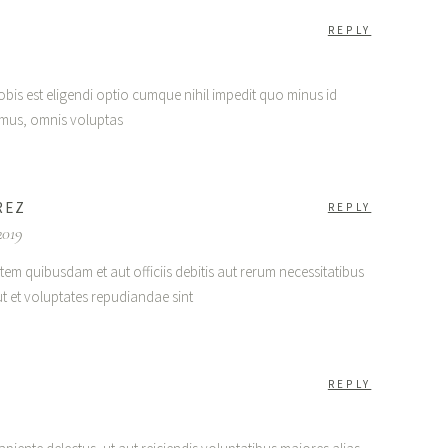
REPLY
bis est eligendi optio cumque nihil impedit quo minus id
mus, omnis voluptas
REZ
REPLY
2019
em quibusdam et aut officiis debitis aut rerum necessitatibus
ut et voluptates repudiandae sint
REPLY