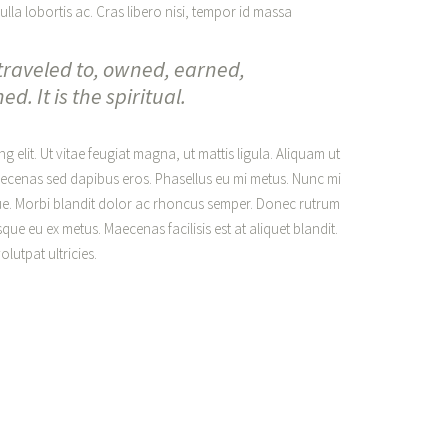
lla lobortis ac. Cras libero nisi, tempor id massa
raveled to, owned, earned,
. It is the spiritual.
 elit. Ut vitae feugiat magna, ut mattis ligula. Aliquam ut
aecenas sed dapibus eros. Phasellus eu mi metus. Nunc mi
augue. Morbi blandit dolor ac rhoncus semper. Donec rutrum
ue eu ex metus. Maecenas facilisis est at aliquet blandit.
lutpat ultricies.