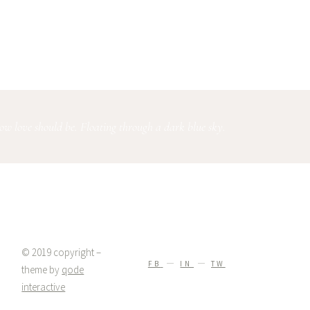
 how love should be. Floating through a dark blue sky.
© 2019 copyright –
FB
IN
TW
theme by
qode
interactive