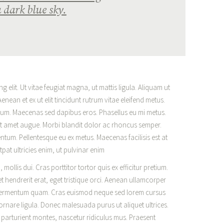
 dark blue sky.
 elit. Ut vitae feugiat magna, ut mattis ligula. Aliquam ut
enean et ex ut elit tincidunt rutrum vitae eleifend metus.
tum. Maecenas sed dapibus eros. Phasellus eu mi metus.
r sit amet augue. Morbi blandit dolor ac rhoncus semper.
tum. Pellentesque eu ex metus. Maecenas facilisis est at
tpat ultricies enim, ut pulvinar enim
 mollis dui. Cras porttitor tortor quis ex efficitur pretium.
t hendrerit erat, eget tristique orci. Aenean ullamcorper
 fermentum quam. Cras euismod neque sed lorem cursus
, ornare ligula. Donec malesuada purus ut aliquet ultrices.
 parturient montes, nascetur ridiculus mus. Praesent