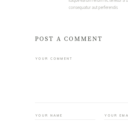
Itaque earum rerum hic tenetur a sa
consequatur aut perferendis
POST A COMMENT