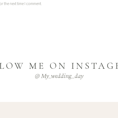
or the next time I comment.
LOW ME ON INSTA
@ My_wedding_day