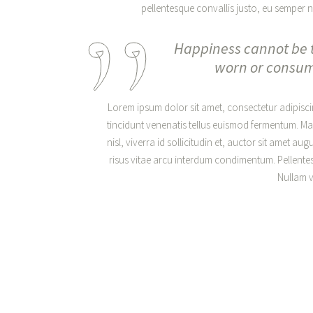
pellentesque convallis justo, eu semper nu
Happiness cannot be t
worn or consumed
Lorem ipsum dolor sit amet, consectetur adipiscing
tincidunt venenatis tellus euismod fermentum. M
nisl, viverra id sollicitudin et, auctor sit amet 
risus vitae arcu interdum condimentum. Pellentesq
Nullam vo