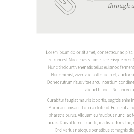
through a
Lorem ipsum dolor sit amet, consectetur adipiscing
rutrum est. Maecenas sit amet scelerisque orci. A
Nunc tincidunt venenatis tellus euismod fermen
Nunc mi nisl, viverra id sollicitudin et, aucto
Donec rutrum risus vitae arcu interdum condimen
aliquet blandit. Nullam volu
Curabitur feugiat mauris lobortis, sagittis enim in,
Morbi accumsan id orci a eleifend. Fusce sit ame
pharetra purus. Aliquam eu faucibus nunc, ac
iaculis. Duis at lorem blandit, mattis tortor vitae
Orci varius natoque penatibus et magnis dis