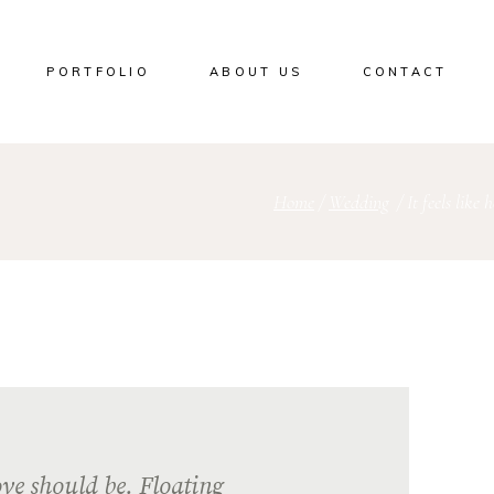
PORTFOLIO
ABOUT US
CONTACT
Home
/
Wedding
/
It feels like
love should be. Floating