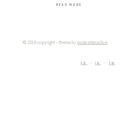
READ MORE
© 2019 copyright – theme by
qode interactive
FB
IN
TW