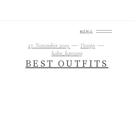
MENU
27. November 2019
Design
hahn_hartung
BEST OUTFITS