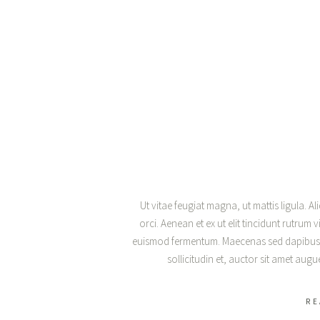
Ut vitae feugiat magna, ut mattis ligula. A
orci. Aenean et ex ut elit tincidunt rutrum 
euismod fermentum. Maecenas sed dapibus er
sollicitudin et, auctor sit amet au
RE