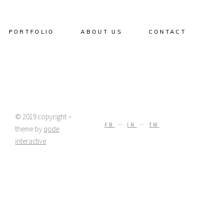
PORTFOLIO
ABOUT US
CONTACT
© 2019 copyright –
FB
IN
TW
theme by
qode
interactive