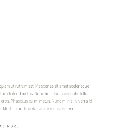
liquam ut rutrum est. Maecenas sit amet scelerisque
vitae eleifend metus. Nunc tincidunt venenatis tellus
os. Phasellus eu mi metus. Nunc mi nisl, viverra id
gue. Morbi blandit dolor ac rhoncus semper.
AD MORE