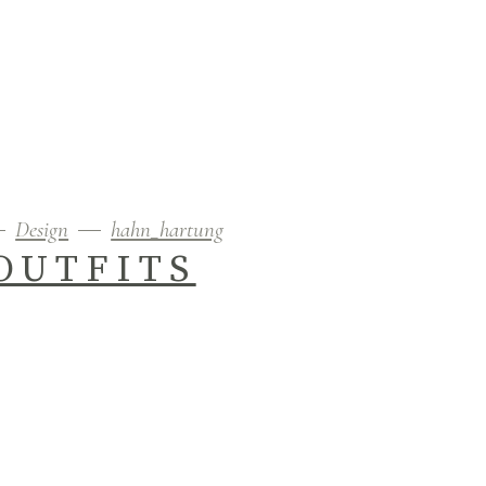
Design
hahn_hartung
OUTFITS